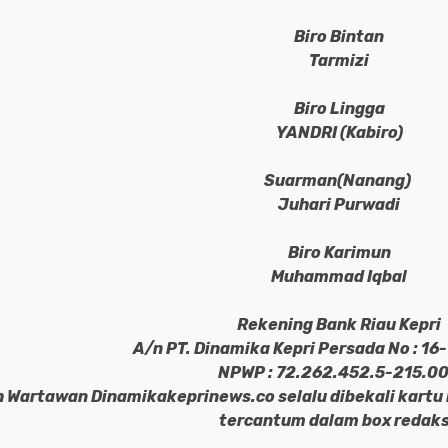
Biro Bintan
Tarmizi
Biro Lingga
YANDRI (Kabi
ro)
Suarman(Nanang)
Juhari Purwad
i
Biro Karimun
Muhammad Iqbal
Rekening Bank Riau Kepri
A/n PT. Dinamika Kepri Persada No : 1
NPWP : 72.262.452.5-215.0
 Wartawan Dinamikakeprinews.co selalu dibekali kartu
tercantum dalam box redaks