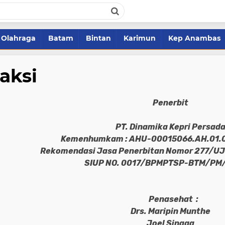
Olahraga
Batam
Bintan
Karimun
Kep Anambas
aksi
Penerbit
PT. Dinamika Kepri Persad
Kemenhumkam : AHU-00015066.AH.01.0
Rekomendasi Jasa Penerbitan Nomor 277/U
SIUP NO. 0017/BPMPTSP-BTM/PM/
Penasehat
:
Drs. Maripin Munthe
Joel Sinaga