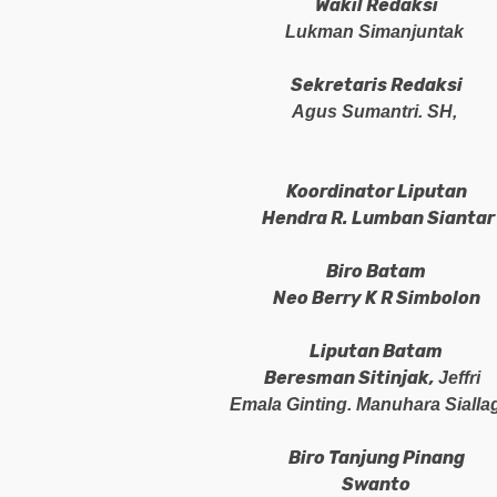
Wakil Redaksi
Lukman Simanjuntak
Sekretaris Redaksi
Agus S
u
mantri. SH,
Koordinator Liputan
Hendra R. Lumban Siantar
Biro Batam
Neo Berry K R Simbolon
Liputan Batam
Beresman Sitinjak,
Jeffri
Emala Ginting. Manuhara Sialla
Biro Tanjung Pinang
Swanto