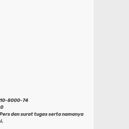
6-10-8000-74
00
 Pers dan surat tugas serta namanya
i.