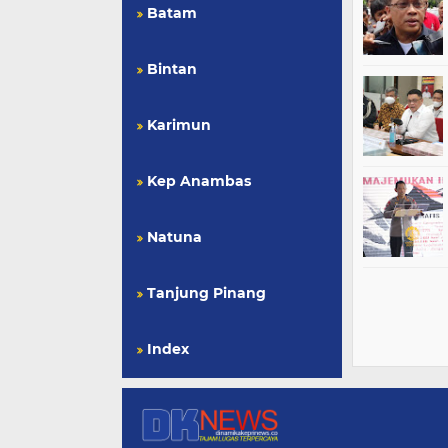
Batam
Bintan
Karimun
Kep Anambas
Natuna
Tanjung Pinang
Index